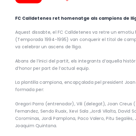
FC Calldetenes ret homenatge als campions de lli
Aquest dissabte, el FC Calldetenes va retre un emoti
(Temporada 1994-1995) van conquerir el títol de campio
va celebrar un ascens de lliga.
Abans de l’inici del partit, els integrants d’aquella his
d’honor per part de l’actual equip.
La plantilla campiona, encapçalada pel president Joan
formada per:
Gregori Parra (entrenador), Vili (delegat), Joan Creus 
Fernandez, Sendo Ruaix, Xevi Sala ,Jordi Vilalta, David So
Corominas, Jordi Pamplona, Paco Valero, Pitu Segalès, Jo
Joaquim Quintana.