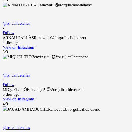
2/9
@fc_calldetenes
•
Follow
ARNAU PALLÀSRenovat! 😘#orgullcalldetenenc
4 dies ago
View on Instagram
|
3/9
@fc_calldetenes
•
Follow
MIQUEL TIÓBenvingut! 😇#orgullcalldetenenc
5 dies ago
View on Instagram
|
4/9
@fc_calldetenes