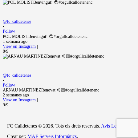
@fc_calldetenes
•
Follow
POL MOLISTBenvingut! 😍#orgullcalldetenenc
1 setmana ago
View on Instagram
|
8/9
@fc_calldetenes
•
Follow
ARNAU MARTINEZRenovat 🤙🏻#orgullcalldetenenc
2 setmanes ago
View on Instagram
|
9/9
FC Calldetenes © 2026. Tots els drets reservats.
Avis Legal
Creat per:
MAF Serveis Informàtics
.