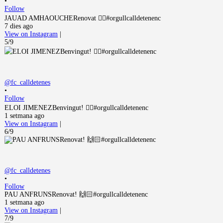
•
Follow
JAUAD AMHAOUCHERenovat 👌🏻#orgullcalldetenenc
7 dies ago
View on Instagram
|
5/9
@fc_calldetenes
•
Follow
ELOI JIMENEZBenvingut! ✌🏻#orgullcalldetenenc
1 setmana ago
View on Instagram
|
6/9
@fc_calldetenes
•
Follow
PAU ANFRUNSRenovat! 🙌🏻#orgullcalldetenenc
1 setmana ago
View on Instagram
|
7/9