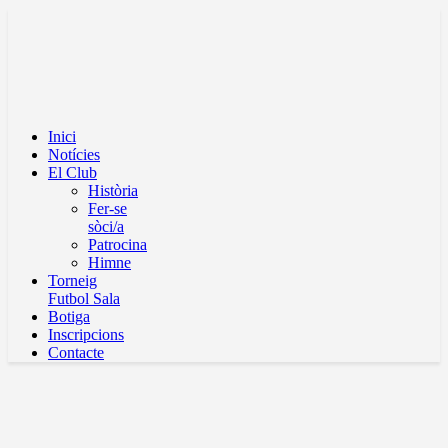
Inici
Notícies
El Club
Història
Fer-se
sòci/a
Patrocina
Himne
Torneig
Futbol Sala
Botiga
Inscripcions
Contacte