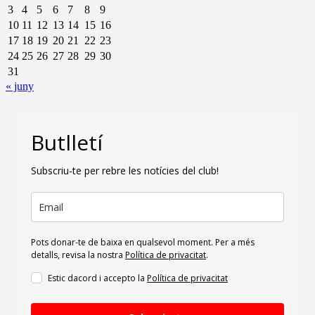
3
4
5
6
7
8
9
10
11
12
13
14
15
16
17
18
19
20
21
22
23
24
25
26
27
28
29
30
31
« juny
Butlletí
Subscriu-te per rebre les notícies del club!
Pots donar-te de baixa en qualsevol moment. Per a més
detalls, revisa la nostra
Política de privacitat
.
Estic dacord i accepto la
Política de privacitat