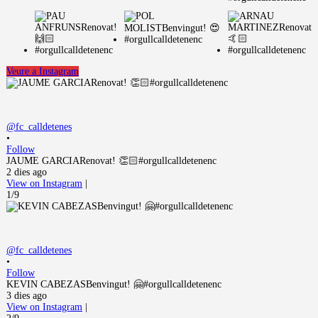
Veure a Instagram
@fc_calldetenes
•
Follow
JAUME GARCIARenovat! 👏🏻#orgullcalldetenenc
2 dies ago
View on Instagram
|
1/9
@fc_calldetenes
•
Follow
KEVIN CABEZASBenvingut! 🤗#orgullcalldetenenc
3 dies ago
View on Instagram
|