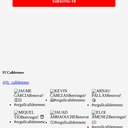
Subscriu-te
FCCalldetenes
@fc_calldetenes