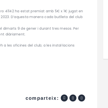
ero 41142 ha estat premiat amb 5€ x 1€ jugat en
l 2023. D’aquesta manera cada butlleta del club
el dimarts 9 de gener i durant tres mesos. Per
ent diàriament.
 a les oficines del club; a les instal·lacions
comparteix: