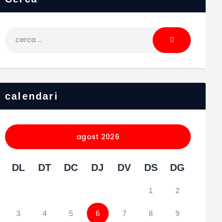
calendari
agost 2026
DL
DT
DC
DJ
DV
DS
DG
1
2
3
4
5
6
7
8
9