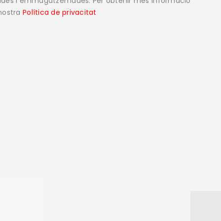
lades i emmagatzemades. Per obtenir més informació
 nostra
Política de privacitat