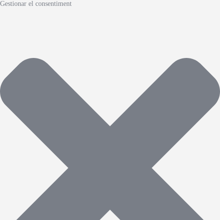
Gestionar el consentiment
Inici
Notícies
El Club
Torneig Futbol Sala
Botiga
Inscripcions
Contacte