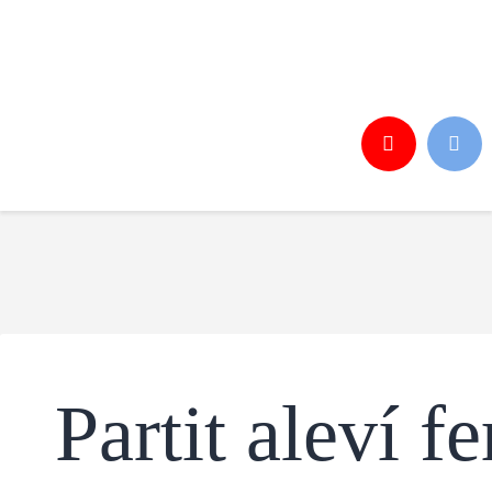
Inici
Notícies
El Club
Torneig Futbol Sala
Botiga
Inscripcions
Contacte
Partit aleví f