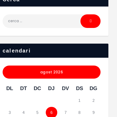
calendari
agost 2026
DL
DT
DC
DJ
DV
DS
DG
1
2
3
4
5
6
7
8
9