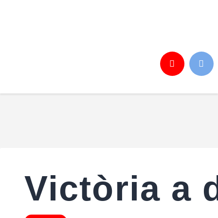
Inici
Notícies
El Club
Torneig Futbol Sala
Botiga
Inscripcions
Contacte
Victòria a 