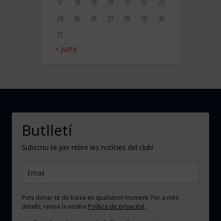
17
18
19
20
21
22
23
24
25
26
27
28
29
30
31
« juny
Butlletí
Subscriu-te per rebre les notícies del club!
Pots donar-te de baixa en qualsevol moment. Per a més
detalls, revisa la nostra
Política de privacitat
.