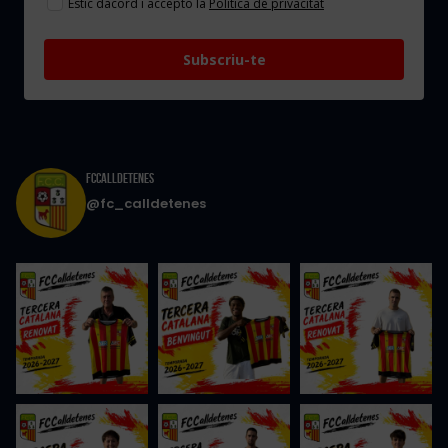
Estic dacord i accepto la
Política de privacitat
Subscriu-te
FCCalldetenes
@fc_calldetenes