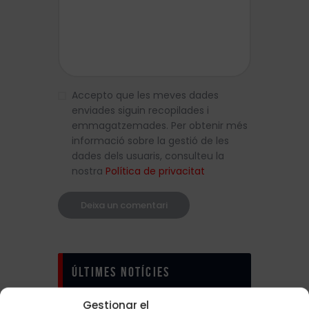
Accepto que les meves dades
enviades siguin recopilades i
emmagatzemades. Per obtenir més
informació sobre la gestió de les
dades dels usuaris, consulteu la
nostra
Política de privacitat
Últimes notícies
Gestionar el