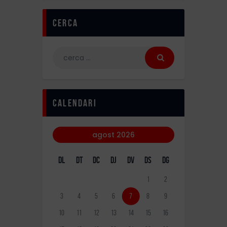
Cerca
calendari
agost 2026
DL
DT
DC
DJ
DV
DS
DG
1
2
3
4
5
6
7
8
9
10
11
12
13
14
15
16