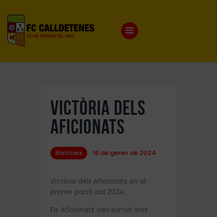
Inici
Notícies
El Club
Victòria dels
Torneig Futbol Sala
Aficionats
Botiga
Inscripcions
Notícies
16 de gener de 2024
Contacte
Victòria dels Aficionats en el
primer partit del 2024.
Els Aficionats van sumar tres