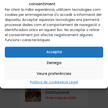
Bon estiu a tothom!
consentiment
29 de juny de 2026
Per oferir la millor experiència, utilitzem tecnologies com
cookies per emmagatzemar i/o accedir a informació del
dispositiu. Acceptar aquestes tecnologies ens permetrà
Nit dels Campions
processar dades com el comportament de navegació o
d’Osona 2026
identificadors únics en aquest lloc. No acceptar o retirar
19 de juny de 2026
el consentiment pot afectar negativament algunes
funcions i característiques.
Sopar de Final de
Temporada
Accepta
10 de juny de 2026
Denega
Homenatge
campions 94-95
Veure preferències
20 de maig de 2026
Política de cookies
Avís Legal
Rebuda
institucional
19 de maig de 2026