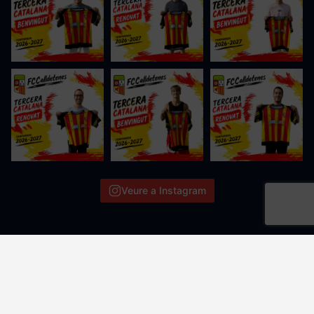
Veure a Instagram
FC Calldetenes © 2026. Tots els drets reservats.
Avis Legal
Creat per:
MAF Serveis Informàtics
.